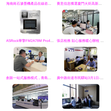
海南崗石滲墨機產品在線咨詢服務（長期有效）
賽意信息獲選廈門火炬高新區智能制造服務商，專注打造專業信息咨詢新高地
ASRock華擎FM2A78M Pro4+主板深度解析 搭載AMD FM2+平臺的性價比之選
張店稅務 貼心服務暖心辦稅 信息咨詢一步到位
創新一站式服務模式，青島自貿片區設立‘金融助企服務站’專注信息咨詢服務
廣中路街道市民驛站3月1日-3月7日信息咨詢服務活動預告