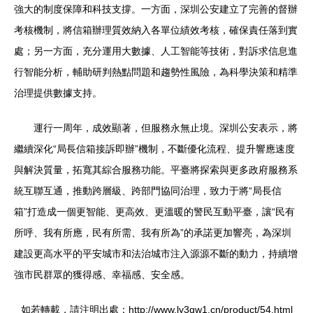
強大的制度保障和科技支撐。一方面，深圳公安建立了完善的督辦
考核機制，將信箱辦理質效納入各單位績效考核，確保責任落到實
處；另一方面，充分運用大數據、人工智能等技術，對訴求信息進
行智能分析，輔助研判熱點問題和趨勢性風險，為科學決策和精準
治理提供數據支持。
運行一周年，成效顯著，但服務永無止境。深圳公安表示，將
繼續深化“局長信箱接訴即辦”機制，不斷優化流程、提升響應速度
與解決質量，拓寬其綜合服務功能。平臺將探索與更多政府服務系
統互聯互通，推動跨層級、跨部門協同治理，致力于將“局長信
箱”打造成一個更智能、更高效、更溫暖的警民互動平臺，讓“民有
所呼、我有所應，民有所需、我有所為”的承諾更加響亮，為深圳
建設更高水平的平安城市和法治城市注入源源不斷的動力，持續增
強市民群眾的獲得感、幸福感、安全感。
如若轉載，請注明出處：http://www.ly3qw1.cn/product/54.html