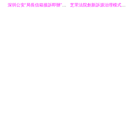
深圳公安“局長信箱接訴即辦”運行一周年 解決群眾急事難事萬余件，打造新時代警民連心橋
芝罘法院創新訴源治理模式，信息咨詢服務精準化解群眾“急難愁盼”