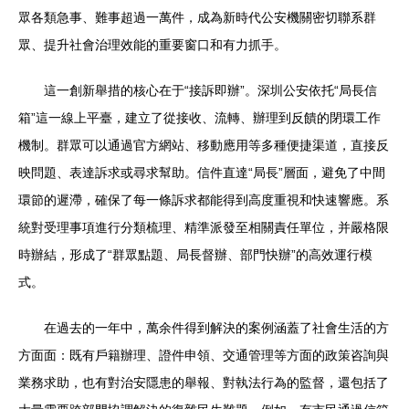
眾各類急事、難事超過一萬件，成為新時代公安機關密切聯系群
眾、提升社會治理效能的重要窗口和有力抓手。
這一創新舉措的核心在于“接訴即辦”。深圳公安依托“局長信
箱”這一線上平臺，建立了從接收、流轉、辦理到反饋的閉環工作
機制。群眾可以通過官方網站、移動應用等多種便捷渠道，直接反
映問題、表達訴求或尋求幫助。信件直達“局長”層面，避免了中間
環節的遲滯，確保了每一條訴求都能得到高度重視和快速響應。系
統對受理事項進行分類梳理、精準派發至相關責任單位，并嚴格限
時辦結，形成了“群眾點題、局長督辦、部門快辦”的高效運行模
式。
在過去的一年中，萬余件得到解決的案例涵蓋了社會生活的方
方面面：既有戶籍辦理、證件申領、交通管理等方面的政策咨詢與
業務求助，也有對治安隱患的舉報、對執法行為的監督，還包括了