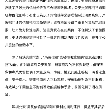
大量需要跨部門協調解決的復雜民生難題。例如，有市民通過信箱
反映某路段交通信號燈設置不合理導致擁堵，公安交警部門迅速調
研并優化配時；有家長為孩子異地就學需辦理相關證明而焦急，戶
政部門通過信箱指引加急辦理；還有群眾提供了重要的違法犯罪線
索，助力警方快速破案。這些實實在在的案例，不僅解決了個體困
擾，更通過個案辦理推動了一批共性問題的制度性改善，提升了公
共服務的整體水平。
除了解決具體問題，“局長信箱”也發揮著重要的“信息咨詢服
務”功能。面對群眾對公安政策、辦事流程的不解與疑惑，值守團
隊和專業民警提供了大量及時、準確、權威的線上答疑，將普法宣
傳、安全提示、辦事指南融入互動過程，變被動應對為主動服務，
有效減少了因信息不對稱導致的誤解和矛盾，前置化解了潛在風
險。
深圳公安“局長信箱接訴即辦”機制的順利運行，得益于其背后