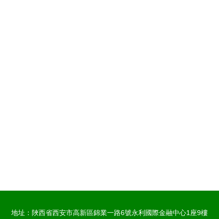
地址：陜西省西安市高新區錦業一路6號永利國際金融中心1座9樓