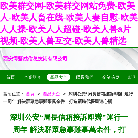
欧美群交网-欧美群交网站免费-欧美
人-欧美人畜在线-欧美人妻自慰-欧美
人人操-欧美人人超碰-欧美人兽a片
视频-欧美人兽互交-欧美人兽精选
西安得藝成信息技術有限公司
首頁
企業簡介
產品大全
聯系我們
企業信息
訪客
>
>
當前位置：
首頁
產品大全
深圳公安“局長信箱接訴即辦”運行
一周年 解決群眾急事難事萬余件，打造新時代警民連心橋
深圳公安“局長信箱接訴即辦”運行一
周年 解決群眾急事難事萬余件，打